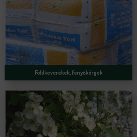
Földkeverékek, fenyőkérgek