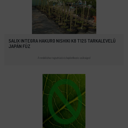
SALIX INTEGRA HAKURO NISHIKI K8 T125 TARKALEVELŰ
JAPÁN FŰZ
A rendeléshez regisztráció és bejelentkezés szükséges!