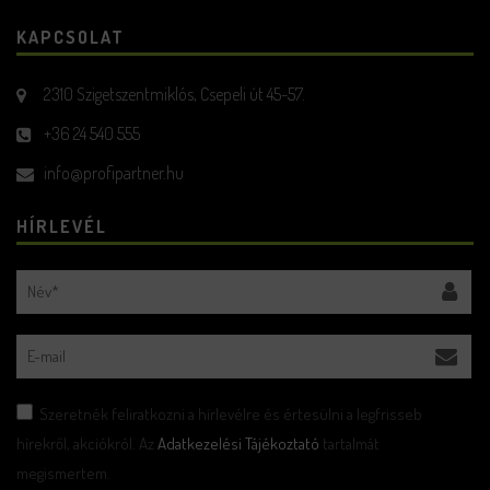
KAPCSOLAT
2310 Szigetszentmiklós, Csepeli út 45-57.
+36 24 540 555
info@profipartner.hu
HÍRLEVÉL
Szeretnék feliratkozni a hírlevélre és értesülni a legfrisseb
hírekről, akciókról. Az
Adatkezelési Tájékoztató
tartalmát
megismertem.