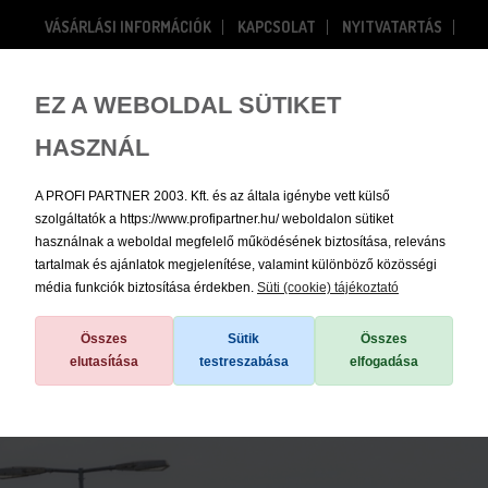
VÁSÁRLÁSI INFORMÁCIÓK
KAPCSOLAT
NYITVATARTÁS
RÓLUNK
Bejelentkezés
Regisztráció
EZ A WEBOLDAL SÜTIKET
HASZNÁL
0
A PROFI PARTNER 2003. Kft. és az általa igénybe vett külső
szolgáltatók a https://www.profipartner.hu/ weboldalon sütiket
használnak a weboldal megfelelő működésének biztosítása, releváns
tartalmak és ajánlatok megjelenítése, valamint különböző közösségi
média funkciók biztosítása érdekben.
Süti (cookie) tájékoztató
Összes
Sütik
Összes
elutasítása
testreszabása
elfogadása