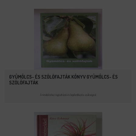
GYÜMÖLCS- ÉS SZŐLŐFAJTÁK KÖNYV GYÜMÖLCS- ÉS
SZŐLŐFAJTÁK
A rendeléshez regisztráció és bejelentkezés szükséges!