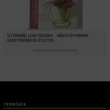
ÚJ FORMÁK, LEHETŐSÉGEK ... KÖNYV ÚF FORMÁK,
LEHETŐSÉGEK ÉS ÖTLETEK ...
A rendeléshez regisztráció és bejelentkezés szükséges!
TERMÉKEK