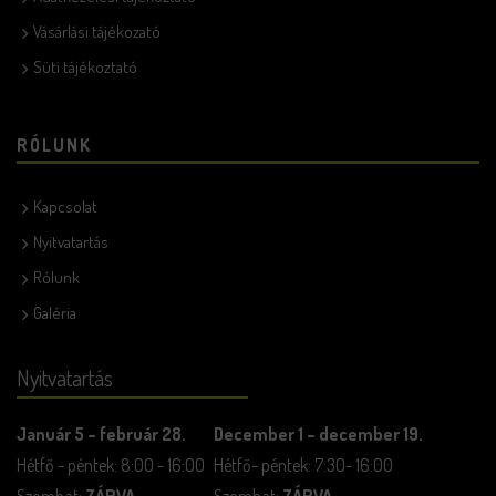
Vásárlási tájékozató
Süti tájékoztató
RÓLUNK
Kapcsolat
Nyitvatartás
Rólunk
Galéria
Nyitvatartás
Január 5 – február 28.
December 1 – december 19.
Hétfő - péntek: 8:00 - 16:00
Hétfő- péntek: 7:30- 16:00
Szombat:
ZÁRVA
Szombat:
ZÁRVA