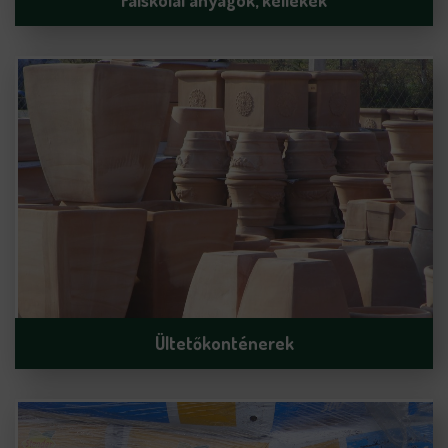
Faiskolai anyagok, kellékek
Ültetőkonténerek