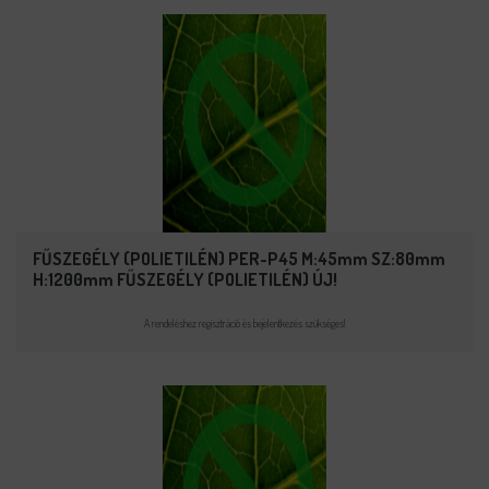
FŰSZEGÉLY (POLIETILÉN) PER-P45 M:45mm SZ:80mm
H:1200mm FŰSZEGÉLY (POLIETILÉN) ÚJ!
A rendeléshez regisztráció és bejelentkezés szükséges!