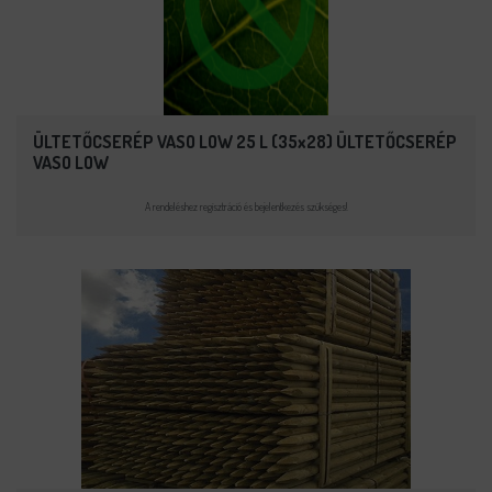
ÜLTETŐCSERÉP VASO LOW 25 L (35x28) ÜLTETŐCSERÉP
VASO LOW
A rendeléshez regisztráció és bejelentkezés szükséges!