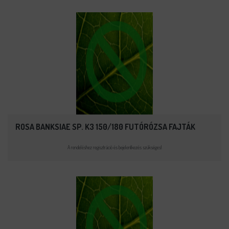
ROSA BANKSIAE SP. K3 150/180 FUTÓRÓZSA FAJTÁK
A rendeléshez regisztráció és bejelentkezés szükséges!