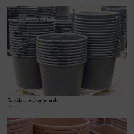
Faiskolai ültetőkonténerek
58 termék