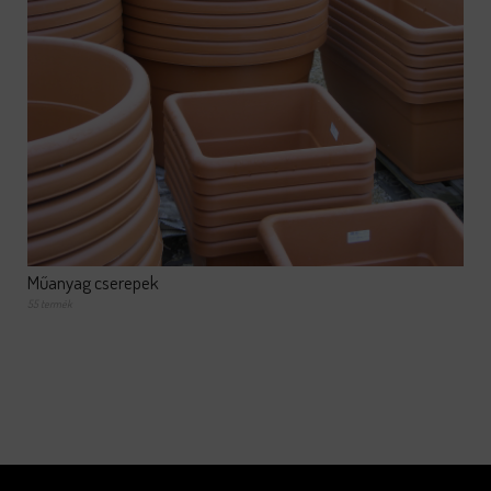
Műanyag cserepek
55 termék