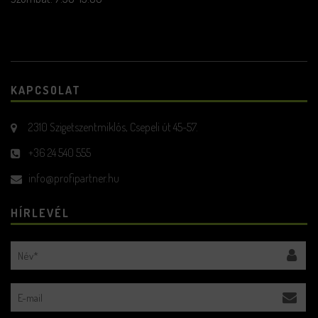
KAPCSOLAT
2310 Szigetszentmiklós, Csepeli út 45-57.
+36 24 540 555
info@profipartner.hu
HÍRLEVÉL