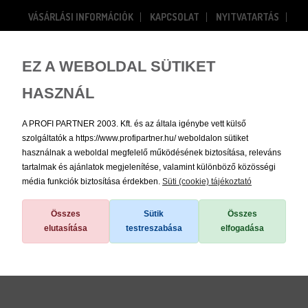
VÁSÁRLÁSI INFORMÁCIÓK
KAPCSOLAT
NYITVATARTÁS
RÓLUNK
Bejelentkezés
Regisztráció
EZ A WEBOLDAL SÜTIKET
HASZNÁL
0
A PROFI PARTNER 2003. Kft. és az általa igénybe vett külső
szolgáltatók a https://www.profipartner.hu/ weboldalon sütiket
használnak a weboldal megfelelő működésének biztosítása, releváns
tartalmak és ajánlatok megjelenítése, valamint különböző közösségi
média funkciók biztosítása érdekben.
Süti (cookie) tájékoztató
/
Ültetőkonténerek
Összes
Sütik
Összes
elutasítása
testreszabása
elfogadása