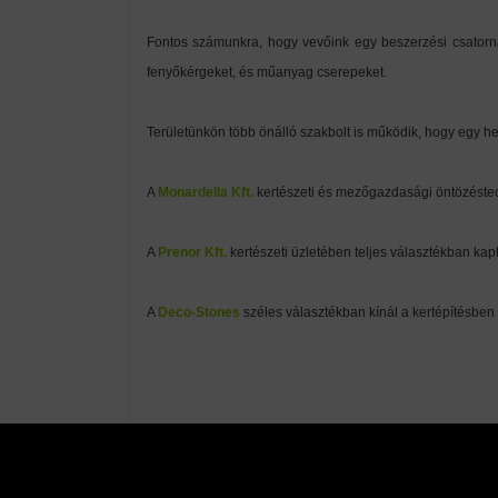
Fontos számunkra, hogy vevőink egy beszerzési csatorná
fenyőkérgeket, és műanyag cserepeket.
Területünkön több önálló szakbolt is működik, hogy egy he
A
Monardella Kft.
kertészeti és mezőgazdasági öntözéstec
A
Prenor Kft.
kertészeti üzletében teljes választékban ka
A
Deco-Stones
széles választékban kínál a kertépítésben 