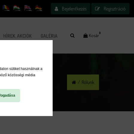
Bejelentkezés
Regisztráció
0
Kosár
HÍREK, AKCIÓK
GALÉRIA
dalon sütiket használnak a
nböző közösségi média
/
Rólunk
fogadása