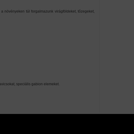
a növényeken túl forgalmazunk virágföldeket, tőzegeket,
avicsokat, speciális gabion elemeket.