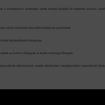
n a munkájukhoz szükséges szinte minden kelléket be tudjanak szerezni, ezért 
lyen minél szélesebb választékot találjanak partnereink.
hnikai felszereléseket forgalmaz.
phatóak az Everris műtrágyák és kiváló minőségű fűmagok.
használható kőtermékeket: szoliter díszköveket, talajtakaráshoz használható díszk