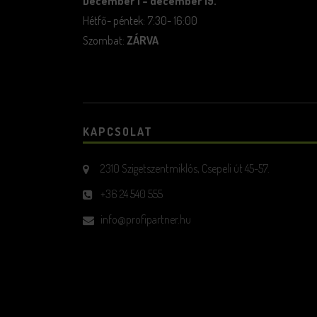
December 1 – december 19.
Hétfő- péntek: 7:30- 16:00
Szombat:
ZÁRVA
KAPCSOLAT
2310 Szigetszentmiklós, Csepeli út 45-57.
+36 24 540 555
info@profipartner.hu