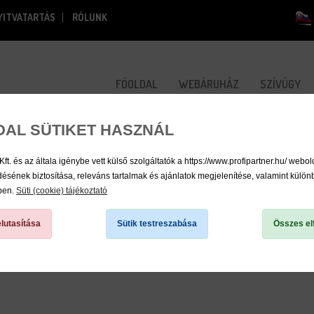
YITVATARTÁS
RÓLUNK
FŐOLDAL
WEBÁRUHÁZ
SZÍVÜGY
DAL SÜTIKET HASZNÁL
 és az általa igénybe vett külső szolgáltatók a https://www.profipartner.hu/ webol
sének biztosítása, releváns tartalmak és ajánlatok megjelenítése, valamint külö
kben.
Süti (cookie) tájékoztató
lutasítása
Sütik testreszabása
Összes el