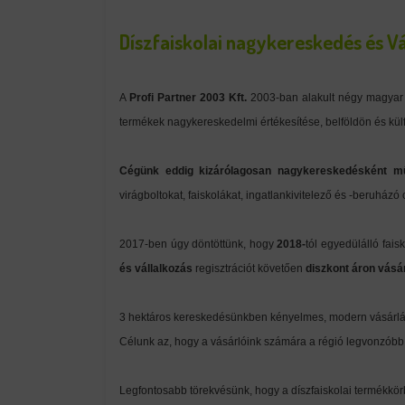
Díszfaiskolai
nagykereskedés
és Vá
A
Profi Partner 2003 Kft.
2003-ban alakult négy magyar f
termékek nagykereskedelmi értékesítése, belföldön és kül
Cégünk
eddig
kizárólagosan nagykereskedésként m
virágboltokat, faiskolákat, ingatlankivitelező és -beruházó 
2017-ben úgy döntöttünk, hogy
2018-
tól egyedülálló fai
és vállalkozás
regisztrációt követően
diszkont áron vásá
3 hektáros kereskedésünkben kényelmes, modern vásárlási 
Célunk az, hogy a vásárlóink számára a régió legvonzóbb 
Legfontosabb törekvésünk, hogy a díszfaiskolai termékkör