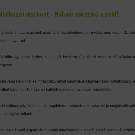
llalkozói diszkont - Nálunk sokszínű a zöld!
aiskola elhatározásából, majd 2004 szeptemberében nyitotta meg kapuit Szigets
földön egyaránt.
űköd
ött így csak
kertészeti jellegű tevékenységi körrel rendelkező vállalkozás
cégeket-.
skolai választékunkat és infrastruktúránkat megnyitjuk Magyarország vállalkozása
rolhat
több mint 40 hazai és külföldi faiskola óriási növénykínálatából.
körülmények, jól képzett és segítőkész szakemberek, valamint jó megközelíthetősé
lokációjává váljunk.
ben az elérhető legjobb áron, kiváló minőségben a lehető legszélesebb választékot