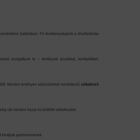
zentmiklós határában. Fő tevékenységünk a díszfaiskolai
okat szolgáltunk ki – kertészeti árudákat, kertépítőket,
i előtt. Minden érvényes adószámmal rendelkező
vállalkozó
g vár minden hazai és külföldi vállalkozást.
 kínáljuk partnereinknek.