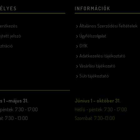
ÉLYES
INFORMÁCIÓK
lentkezés
Általános Szerződési Feltételek
ejtett jelszó
Ügyfélszolgalat
ztráció
GYIK
Adatkezelési tájékoztató
Vásárlási tájékozató
Süti tájékoztató
s 1 –május 31.
Június 1 – október 31.
 péntek: 7:30 - 17:00
Hétfő - péntek: 7:30 - 17:00
: 7:30 - 13:00
Szombat: 7:30-13:00