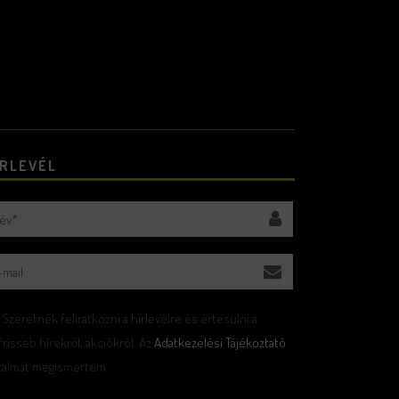
ÍRLEVÉL
Szeretnék feliratkozni a hírlevélre és értesülni a
frisseb hírekről, akciókról. Az
Adatkezelési Tájékoztató
rtalmát megismertem.