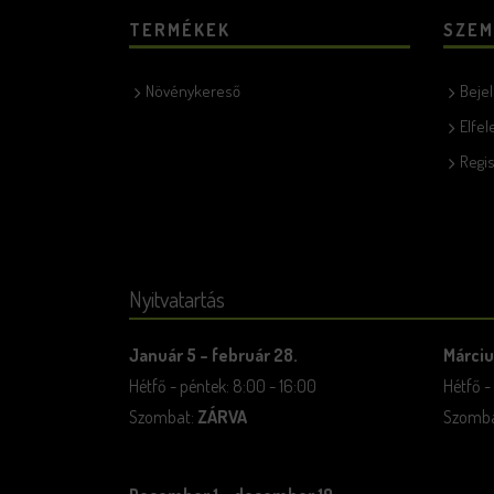
TERMÉKEK
SZEM
Növénykereső
Beje
Elfel
Regis
Nyitvatartás
Január 5 – február 28.
Márciu
Hétfő - péntek: 8:00 - 16:00
Hétfő -
Szombat:
ZÁRVA
Szombat