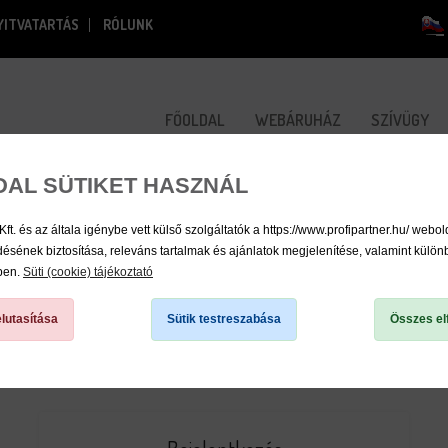
YITVATARTÁS
RÓLUNK
FŐOLDAL
WEBÁRUHÁZ
SZÍVÜGY
DAL SÜTIKET HASZNÁL
 és az általa igénybe vett külső szolgáltatók a https://www.profipartner.hu/ webol
sének biztosítása, releváns tartalmak és ajánlatok megjelenítése, valamint külö
kben.
Süti (cookie) tájékoztató
lutasítása
Sütik testreszabása
Összes el