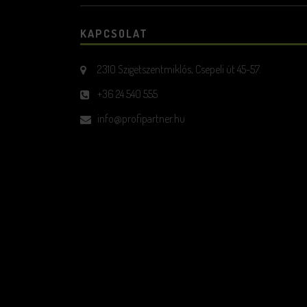
KAPCSOLAT
2310 Szigetszentmiklós, Csepeli út 45-57.
+36 24 540 555
info@profipartner.hu