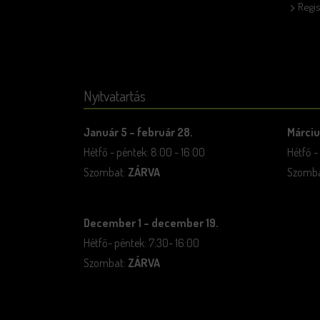
Regis
Nyitvatartás
Január 5 – február 28.
Márciu
Hétfő - péntek: 8:00 - 16:00
Hétfő -
Szombat:
ZÁRVA
Szombat
December 1 – december 19.
Hétfő- péntek: 7:30- 16:00
Szombat:
ZÁRVA