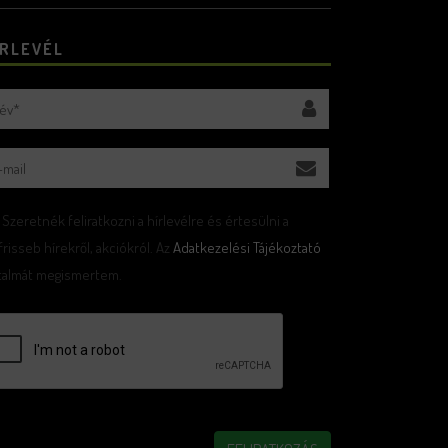
ÍRLEVÉL
Szeretnék feliratkozni a hírlevélre és értesülni a
frisseb hírekről, akciókról. Az
Adatkezelési Tájékoztató
rtalmát megismertem.