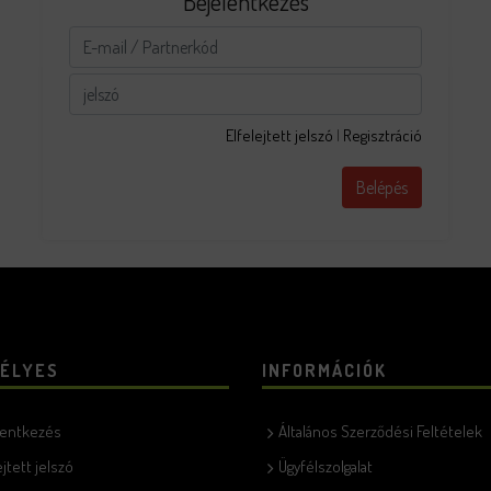
Bejelentkezés
Elfelejtett jelszó
|
Regisztráció
Belépés
ÉLYES
INFORMÁCIÓK
lentkezés
Általános Szerződési Feltételek
ejtett jelszó
Ügyfélszolgalat