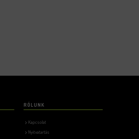
RÓLUNK
Kapcsolat
Nyitvatartás