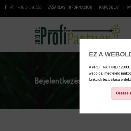
+36 24 540 555
VÁSÁRLÁSI INFORMÁCIÓK
KAPCSOLAT
N
EZ A WEBOL
A PROFI PARTNER 2003. Kft.
weboldal megfelelő működé
Bejelentkezés
funkciók biztosítása érde
Összes e