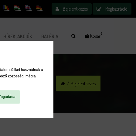
Bejelentkezés
Regisztráció
0
Kosár
HÍREK, AKCIÓK
GALÉRIA
dalon sütiket használnak a
nböző közösségi média
/
Bejelentkezés
fogadása