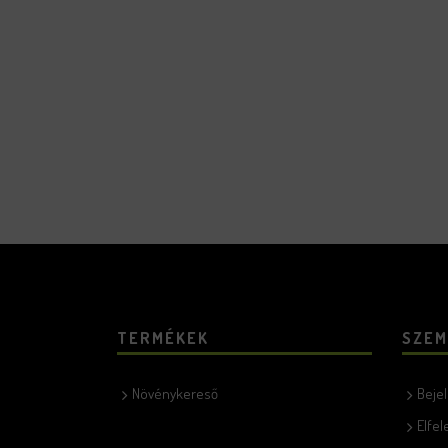
TERMÉKEK
SZEM
Növénykereső
Beje
Elfel