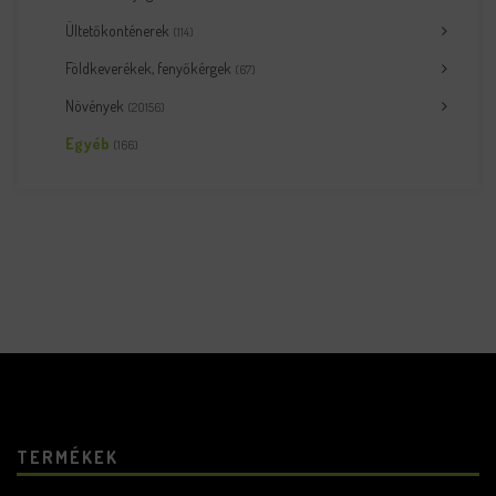
Ültetőkonténerek
(114)
Földkeverékek, fenyőkérgek
(67)
Növények
(20156)
Egyéb
(166)
TERMÉKEK