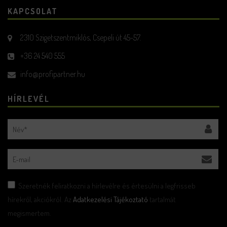
KAPCSOLAT
2310 Szigetszentmiklós, Csepeli út 45-57.
+36 24 540 555
info@profipartner.hu
HÍRLEVÉL
Szeretnék feliratkozni a hírlevélre és értesülni a legfrisseb
hírekről, akciókról. Az
Adatkezelési Tájékoztató
tartalmát
megismertem.