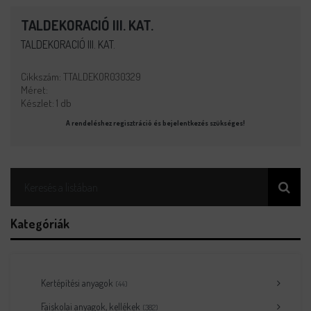
TALDEKORACIÓ III. KAT.
TALDEKORACIÓ III. KAT.
Cikkszám: TTALDEKOR030329
Méret:
Készlet: 1 db
A rendeléshez regisztráció és bejelentkezés szükséges!
Kategóriák
Kertépítési anyagok
(44)
Faiskolai anyagok, kellékek
(382)