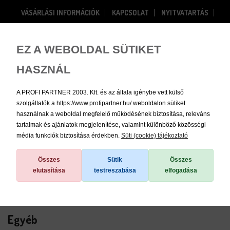
VÁSÁRLÁSI INFORMÁCIÓK
KAPCSOLAT
NYITVATARTÁS
RÓLUNK
Bejelentkezés
Regisztráció
EZ A WEBOLDAL SÜTIKET
HASZNÁL
0
A PROFI PARTNER 2003. Kft. és az általa igénybe vett külső
szolgáltatók a https://www.profipartner.hu/ weboldalon sütiket
használnak a weboldal megfelelő működésének biztosítása, releváns
tartalmak és ajánlatok megjelenítése, valamint különböző közösségi
média funkciók biztosítása érdekben.
Süti (cookie) tájékoztató
/
Egyéb
Összes
Sütik
Összes
elutasítása
testreszabása
elfogadása
Egyéb