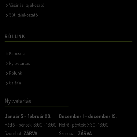
Vásárlási tájékozató
Süti tájékoztató
RÓLUNK
Kapcsolat
Nyitvatartás
Rólunk
Galéria
Nyitvatartás
Január 5 – február 28.
December 1 – december 19.
Hétfő - péntek: 8:00 - 16:00
Hétfő- péntek: 7:30- 16:00
Szombat:
ZÁRVA
Szombat:
ZÁRVA