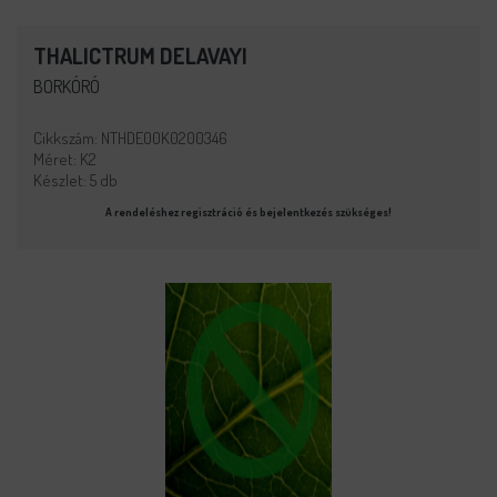
THALICTRUM DELAVAYI
BORKÓRÓ
Cikkszám: NTHDE00K0200346
Méret: K2
Készlet: 5 db
A rendeléshez regisztráció és bejelentkezés szükséges!