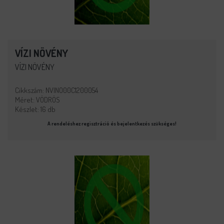
VÍZI NÖVÉNY
VÍZI NÖVÉNY
Cikkszám: NVINO00C1200054
Méret: VÖDRÖS
Készlet: 16 db
A rendeléshez regisztráció és bejelentkezés szükséges!