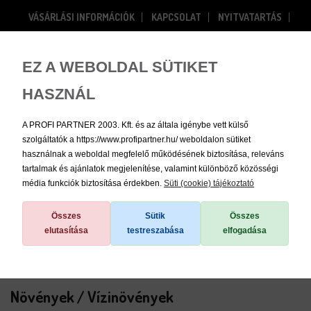
VÁSÁRLÁSI INFORMÁCIÓK
KAPCSOLAT
NYITVATARTÁS
RÓLUNK
Bejelentkezés
Regisztráció
EZ A WEBOLDAL SÜTIKET
HASZNÁL
0
A PROFI PARTNER 2003. Kft. és az általa igénybe vett külső
szolgáltatók a https://www.profipartner.hu/ weboldalon sütiket
használnak a weboldal megfelelő működésének biztosítása, releváns
tartalmak és ajánlatok megjelenítése, valamint különböző közösségi
média funkciók biztosítása érdekben.
Süti (cookie) tájékoztató
/
Növények
/
Vízinövények
Összes
Sütik
Összes
elutasítása
testreszabása
elfogadása
Növények / Vízinövények