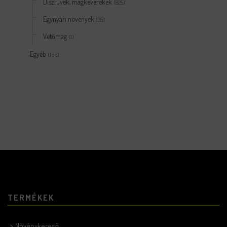
Díszfüvek, magkeverékek
(825)
Egynyári növények
(35)
Vetőmag
(1)
Egyéb
(166)
TERMÉKEK
Növénykereső