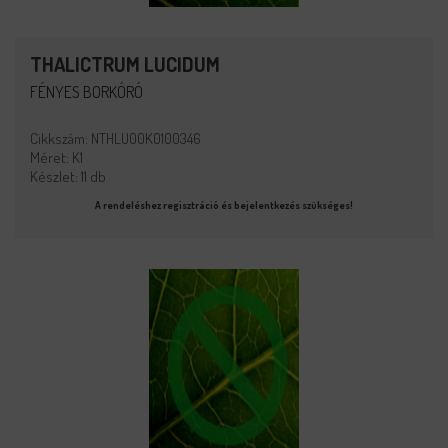
THALICTRUM LUCIDUM
FÉNYES BORKÓRÓ
Cikkszám: NTHLU00K0100346
Méret: K1
Készlet: 11 db
A rendeléshez regisztráció és bejelentkezés szükséges!