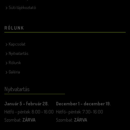
Süti tájékoztató
RÓLUNK
Kapcsolat
Nyitvatartás
Rólunk
Galéria
Nyitvatartás
Január 5 – február 28.
December 1 – december 19.
Hétfő - péntek: 8:00 - 16:00
Hétfő- péntek: 7:30- 16:00
Szombat:
ZÁRVA
Szombat:
ZÁRVA