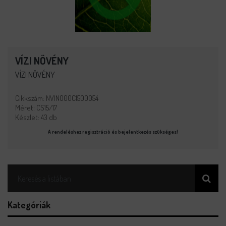
VÍZI NÖVÉNY
VÍZI NÖVÉNY
Cikkszám: NVINO00C1500054
Méret: CS15/17
Készlet: 43 db
A rendeléshez regisztráció és bejelentkezés szükséges!
Kategóriák