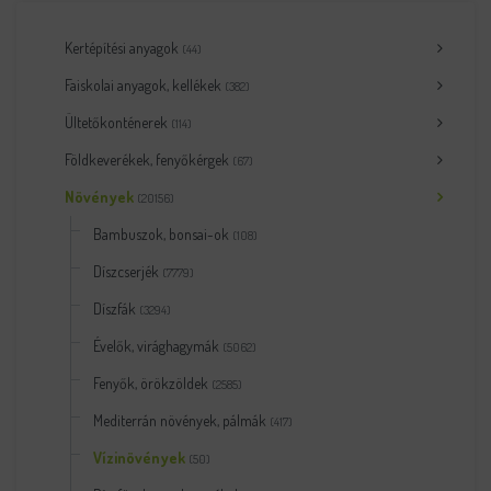
Kertépítési anyagok
(44)
Faiskolai anyagok, kellékek
(382)
Ültetőkonténerek
(114)
Földkeverékek, fenyőkérgek
(67)
Növények
(20156)
Bambuszok, bonsai-ok
(108)
Díszcserjék
(7779)
Díszfák
(3294)
Évelők, virághagymák
(5062)
Fenyők, örökzöldek
(2585)
Mediterrán növények, pálmák
(417)
Vízinövények
(50)