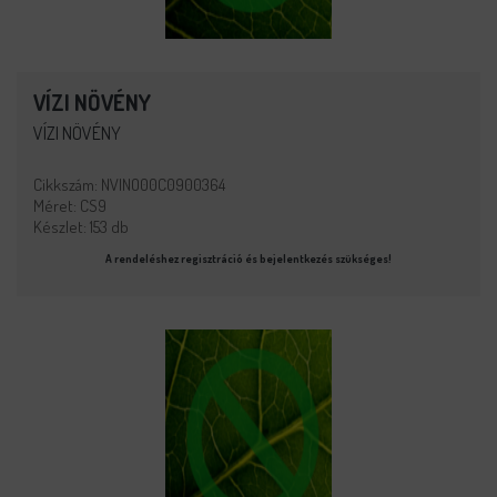
VÍZI NÖVÉNY
VÍZI NÖVÉNY
Cikkszám: NVINO00C0900364
Méret: CS9
Készlet: 153 db
A rendeléshez regisztráció és bejelentkezés szükséges!