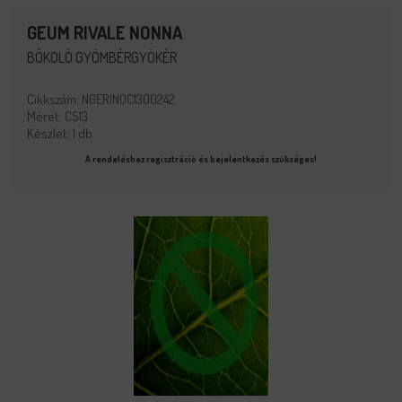
GEUM RIVALE NONNA
BÓKOLÓ GYÖMBÉRGYÖKÉR
Cikkszám: NGERINOC1300242
Méret: CS13
Készlet: 1 db
A rendeléshez regisztráció és bejelentkezés szükséges!