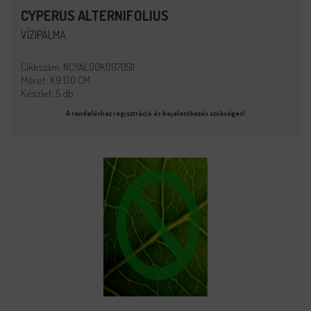
CYPERUS ALTERNIFOLIUS
VÍZIPÁLMA
Cikkszám: NCYAL00K097051I
Méret: K9 130 CM
Készlet: 5 db
A rendeléshez regisztráció és bejelentkezés szükséges!