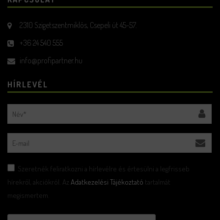
2310 Szigetszentmiklós, Csepeli út 45-57.
+36 24 540 555
info@profipartner.hu
HÍRLEVÉL
Szeretnék feliratkozni a hírlevélre és értesülni a legfrisseb
hírekről, akciókról. Az
Adatkezelési Tájékoztató
tartalmát
megismertem.