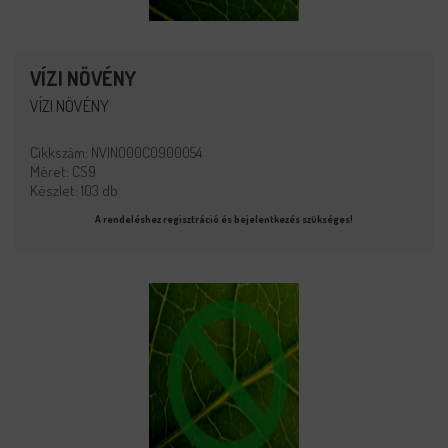
VÍZI NÖVÉNY
VÍZI NÖVÉNY
Cikkszám: NVINO00C0900054
Méret: CS9
Készlet: 103 db
A rendeléshez regisztráció és bejelentkezés szükséges!