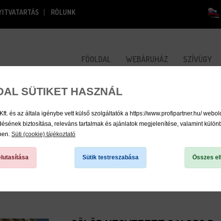
YITVATARTÁS
RÓLUNK
FŐOLDAL
WEBÁRUHÁZ
SZÍVÜGY
DAL SÜTIKET HASZNÁL
 és az általa igénybe vett külső szolgáltatók a https://www.profipartner.hu/ webol
sének biztosítása, releváns tartalmak és ajánlatok megjelenítése, valamint külö
/
kben.
Süti (cookie) tájékoztató
lutasítása
Sütik testreszabása
Összes el