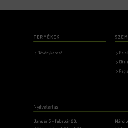
TERMÉKEK
SZEM
Növénykereső
Beje
Elfel
Regis
Nyitvatartás
Január 5 – február 28.
Márciu