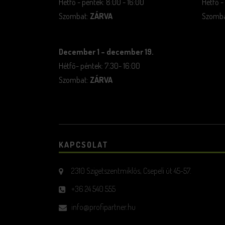
Hétfő - péntek: 8:00 - 16:00
Hétfő -
Szombat:
ZÁRVA
Szombat
December 1 – december 19.
Hétfő- péntek: 7:30- 16:00
Szombat:
ZÁRVA
KAPCSOLAT
2310 Szigetszentmiklós, Csepeli út 45-57.
+36 24 540 555
info@profipartner.hu