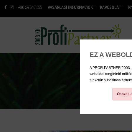
+36 24 540 555
VÁSÁRLÁSI INFORMÁCIÓK
KAPCSOLAT
N
EZ A WEBOL
A PROFI PARTNER 2003. Kft.
weboldal megfelelő működé
funkciók biztosítása érde
Összes e