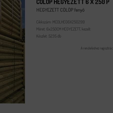
CÖLÖP HEGYEZETT 6 X 250 P
HEGYEZETT CÖLÖP fenyő
Cikkszám: MCOLHEG6X250299
Méret: 6x250CM HEGYEZETT, kezelt
Készlet: 5235 db
A rendeléshez regisztrác