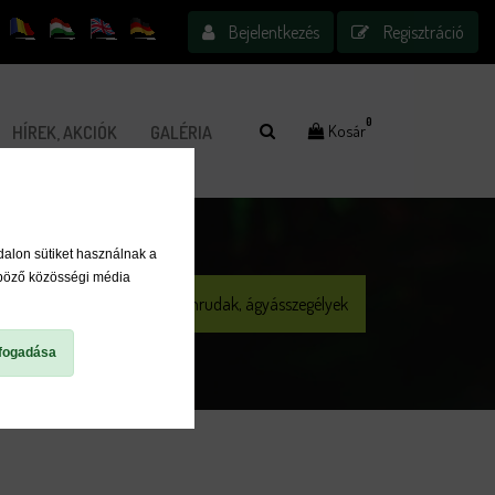
Bejelentkezés
Regisztráció
0
Kosár
HÍREK, AKCIÓK
GALÉRIA
dalon sütiket használnak a
nböző közösségi média
Kertépítési anyagok
/
Fa támrudak, ágyásszegélyek
fogadása