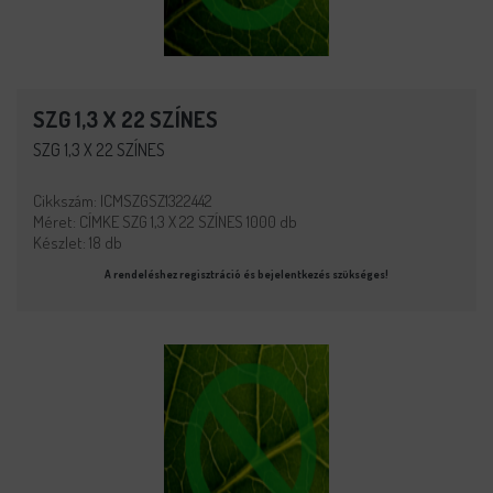
SZG 1,3 X 22 SZÍNES
SZG 1,3 X 22 SZÍNES
Cikkszám: ICMSZGSZ1322442
Méret: CÍMKE SZG 1,3 X 22 SZÍNES 1000 db
Készlet: 18 db
A rendeléshez regisztráció és bejelentkezés szükséges!