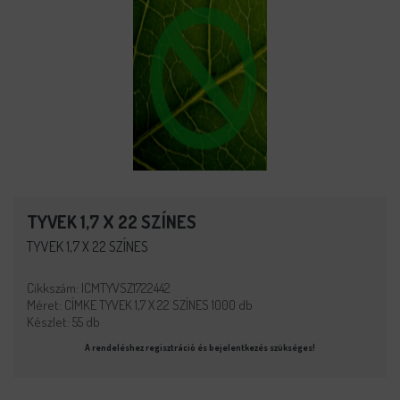
TYVEK 1,7 X 22 SZÍNES
TYVEK 1,7 X 22 SZÍNES
Cikkszám: ICMTYVSZ1722442
Méret: CÍMKE TYVEK 1,7 X 22 SZÍNES 1000 db
Készlet: 55 db
A rendeléshez regisztráció és bejelentkezés szükséges!