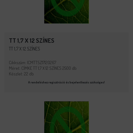
TT 1,7 X 12 SZÍNES
TT 1,7 X 12 SZÍNES
Cikkszám: ICMTTSZ17120267
Méret: CÍMKE TT 1,7 X 12 SZÍNES 2500 db
Készlet: 22 db
A rendeléshez regisztráció és bejelentkezés szükséges!