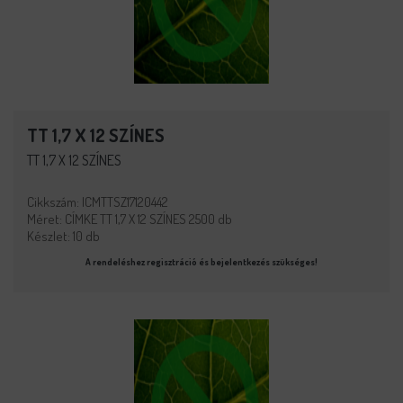
TT 1,7 X 12 SZÍNES
TT 1,7 X 12 SZÍNES
Cikkszám: ICMTTSZ17120442
Méret: CÍMKE TT 1,7 X 12 SZÍNES 2500 db
Készlet: 10 db
A rendeléshez regisztráció és bejelentkezés szükséges!