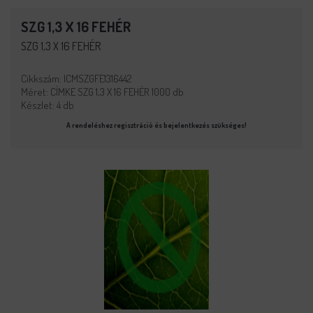
SZG 1,3 X 16 FEHÉR
SZG 1,3 X 16 FEHÉR
Cikkszám: ICMSZGFE1316442
Méret: CÍMKE SZG 1,3 X 16 FEHÉR 1000 db
Készlet: 4 db
A rendeléshez regisztráció és bejelentkezés szükséges!