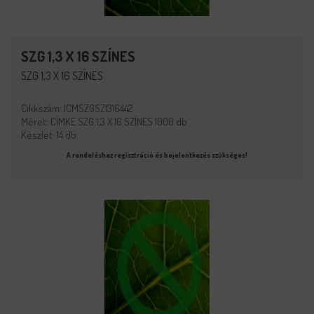
SZG 1,3 X 16 SZÍNES
SZG 1,3 X 16 SZÍNES
Cikkszám: ICMSZGSZ1316442
Méret: CÍMKE SZG 1,3 X 16 SZÍNES 1000 db
Készlet: 14 db
A rendeléshez regisztráció és bejelentkezés szükséges!