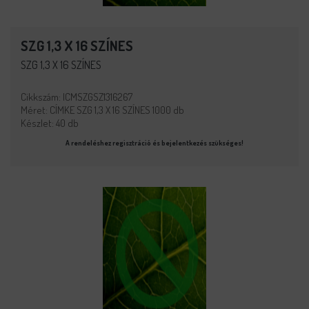
SZG 1,3 X 16 SZÍNES
SZG 1,3 X 16 SZÍNES
Cikkszám: ICMSZGSZ1316267
Méret: CÍMKE SZG 1,3 X 16 SZÍNES 1000 db
Készlet: 40 db
A rendeléshez regisztráció és bejelentkezés szükséges!