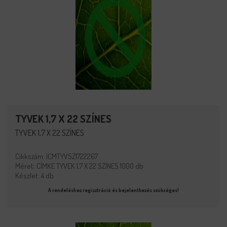
TYVEK 1,7 X 22 SZÍNES
TYVEK 1,7 X 22 SZÍNES
Cikkszám: ICMTYVSZ1722267
Méret: CÍMKE TYVEK 1,7 X 22 SZÍNES 1000 db
Készlet: 4 db
A rendeléshez regisztráció és bejelentkezés szükséges!