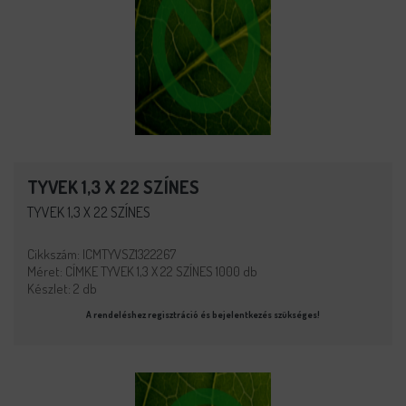
TYVEK 1,3 X 22 SZÍNES
TYVEK 1,3 X 22 SZÍNES
Cikkszám: ICMTYVSZ1322267
Méret: CÍMKE TYVEK 1,3 X 22 SZÍNES 1000 db
Készlet: 2 db
A rendeléshez regisztráció és bejelentkezés szükséges!