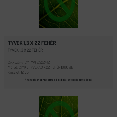
TYVEK 1,3 X 22 FEHÉR
TYVEK 1,3 X 22 FEHÉR
Cikkszám: ICMTYVFE1322442
Méret: CÍMKE TYVEK 1,3 X 22 FEHÉR 1000 db
Készlet: 12 db
A rendeléshez regisztráció és bejelentkezés szükséges!