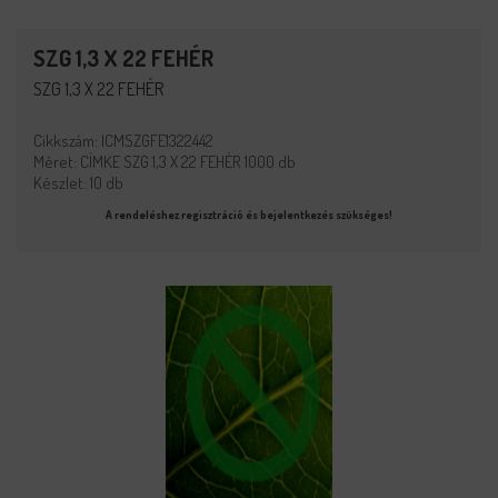
SZG 1,3 X 22 FEHÉR
SZG 1,3 X 22 FEHÉR
Cikkszám: ICMSZGFE1322442
Méret: CÍMKE SZG 1,3 X 22 FEHÉR 1000 db
Készlet: 10 db
A rendeléshez regisztráció és bejelentkezés szükséges!