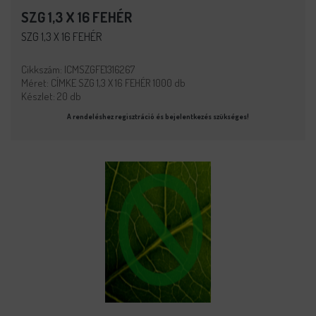
SZG 1,3 X 16 FEHÉR
SZG 1,3 X 16 FEHÉR
Cikkszám: ICMSZGFE1316267
Méret: CÍMKE SZG 1,3 X 16 FEHÉR 1000 db
Készlet: 20 db
A rendeléshez regisztráció és bejelentkezés szükséges!