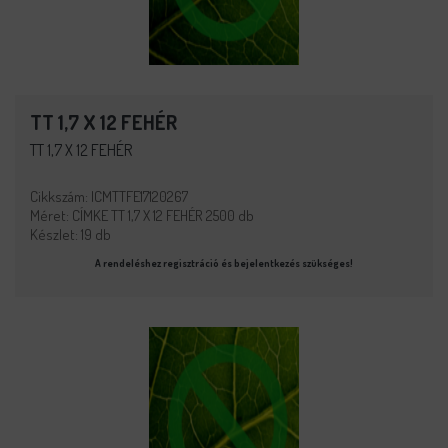
TT 1,7 X 12 FEHÉR
TT 1,7 X 12 FEHÉR
Cikkszám: ICMTTFE17120267
Méret: CÍMKE TT 1,7 X 12 FEHÉR 2500 db
Készlet: 19 db
A rendeléshez regisztráció és bejelentkezés szükséges!