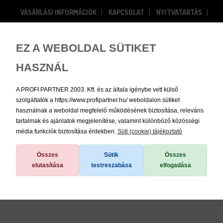
VÁSÁRLÁSI INFORMÁCIÓK
KAPCSOLAT
NYITVATARTÁS
RÓLUNK
Bejelentkezés
Regisztráció
EZ A WEBOLDAL SÜTIKET
HASZNÁL
0
A PROFI PARTNER 2003. Kft. és az általa igénybe vett külső
szolgáltatók a https://www.profipartner.hu/ weboldalon sütiket
használnak a weboldal megfelelő működésének biztosítása, releváns
tartalmak és ajánlatok megjelenítése, valamint különböző közösségi
média funkciók biztosítása érdekben.
Süti (cookie) tájékoztató
/
Összes
Sütik
Összes
elutasítása
testreszabása
elfogadása