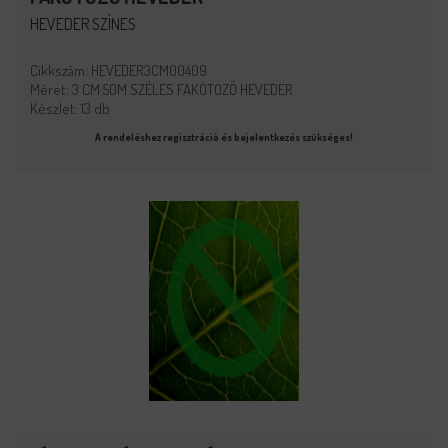
HEVEDER SZÍNES
Cikkszám: HEVEDER3CM00409
Méret: 3 CM 50M SZÉLES FAKÖTÖZŐ HEVEDER
Készlet: 13 db
A rendeléshez regisztráció és bejelentkezés szükséges!