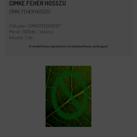
CÍMKE FEHÉR HOSSZÚ
CÍMKE FEHÉR HOSSZÚ
Cikkszám: ICIMKEFEHO00267
Méret: 2500db / tekercs
Készlet: 3 db
A rendeléshez regisztráció és bejelentkezés szükséges!