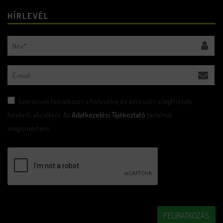
HÍRLEVÉL
Szeretnék feliratkozni a hírlevélre és értesülni a legfrisseb
hírekről, akciókról. Az
Adatkezelési Tájékoztató
tartalmát
megismertem.
FELIRATKOZÁS