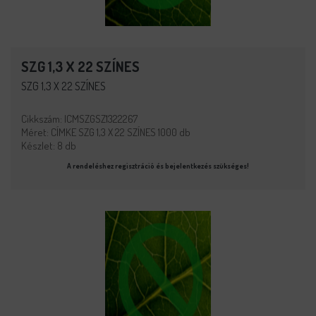
SZG 1,3 X 22 SZÍNES
SZG 1,3 X 22 SZÍNES
Cikkszám: ICMSZGSZ1322267
Méret: CÍMKE SZG 1,3 X 22 SZÍNES 1000 db
Készlet: 8 db
A rendeléshez regisztráció és bejelentkezés szükséges!