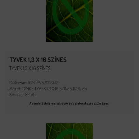
TYVEK 1,3 X 16 SZÍNES
TYVEK 1,3 X 16 SZÍNES
Cikkszám: ICMTYVSZ1316442
Méret: CÍMKE TYVEK 1,3 X 16 SZÍNES 1000 db
Készlet: 82 db
A rendeléshez regisztráció és bejelentkezés szükséges!