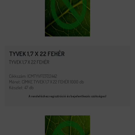
TYVEK 1,7 X 22 FEHÉR
TYVEK 1,7 X 22 FEHÉR
Cikkszám: ICMTYVFE1722442
Méret: CÍMKE TYVEK 1,7 X 22 FEHÉR 1000 db
Készlet: 47 db
A rendeléshez regisztráció és bejelentkezés szükséges!