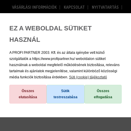
VÁSÁRLÁSI INFORMÁCIÓK
KAPCSOLAT
NYITVATARTÁS
RÓLUNK
Bejelentkezés
Regisztráció
EZ A WEBOLDAL SÜTIKET
HASZNÁL
0
A PROFI PARTNER 2003. Kft. és az általa igénybe vett külső
szolgáltatók a https://www.profipartner.hu/ weboldalon sütiket
használnak a weboldal megfelelő működésének biztosítása, releváns
tartalmak és ajánlatok megjelenítése, valamint különböző közösségi
média funkciók biztosítása érdekben.
Süti (cookie) tájékoztató
/
Faiskolai anyagok, kellékek
/
Szerszámok, kiegészítők
Összes
Sütik
Összes
elutasítása
testreszabása
elfogadása