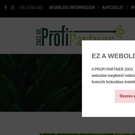
+36 24 540 555
VÁSÁRLÁSI INFORMÁCIÓK
KAPCSOLAT
N
EZ A WEBOL
A PROFI PARTNER 2003. Kft.
weboldal megfelelő működé
funkciók biztosítása érde
Összes e