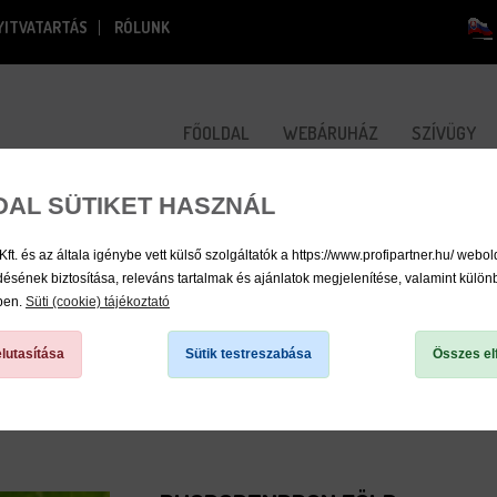
YITVATARTÁS
RÓLUNK
FŐOLDAL
WEBÁRUHÁZ
SZÍVÜGY
DAL SÜTIKET HASZNÁL
 és az általa igénybe vett külső szolgáltatók a https://www.profipartner.hu/ webol
sének biztosítása, releváns tartalmak és ajánlatok megjelenítése, valamint külö
/
kben.
Süti (cookie) tájékoztató
lutasítása
Sütik testreszabása
Összes el