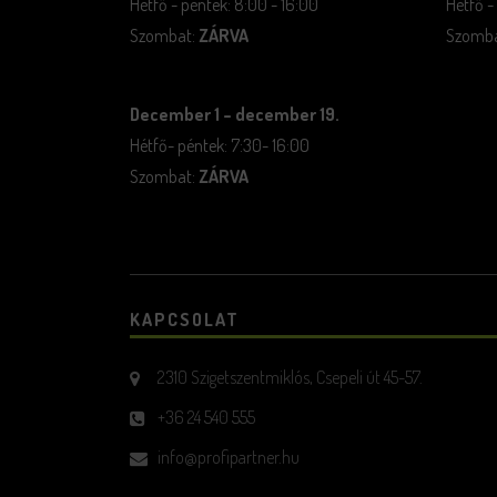
Hétfő - péntek: 8:00 - 16:00
Hétfő -
Szombat:
ZÁRVA
Szombat
December 1 – december 19.
Hétfő- péntek: 7:30- 16:00
Szombat:
ZÁRVA
KAPCSOLAT
2310 Szigetszentmiklós, Csepeli út 45-57.
+36 24 540 555
info@profipartner.hu