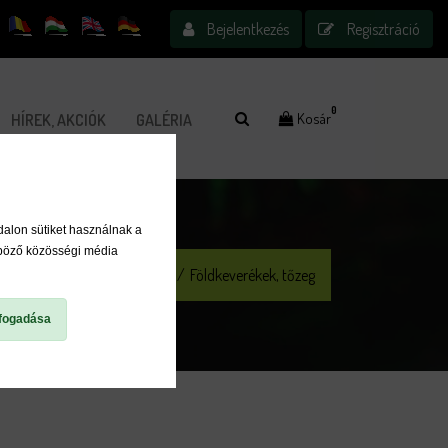
Bejelentkezés
Regisztráció
0
Kosár
HÍREK, AKCIÓK
GALÉRIA
dalon sütiket használnak a
nböző közösségi média
Földkeverékek, fenyőkérgek
/
Földkeverékek, tőzeg
fogadása