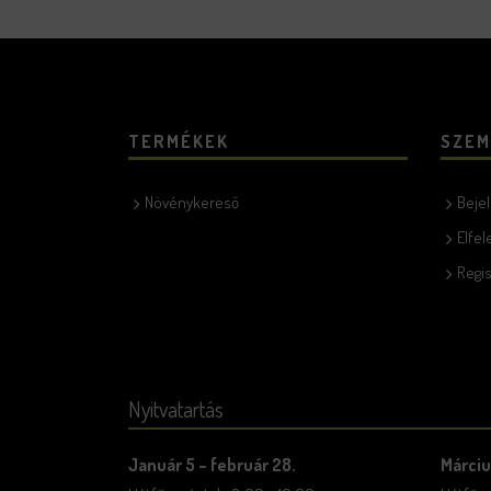
TERMÉKEK
SZEM
Növénykereső
Beje
Elfel
Regis
Nyitvatartás
Január 5 – február 28.
Márciu