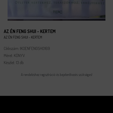
AZ ÉN FENG SHUI - KERTEM
AZ ÉN FENG SHUI - KERTEM
Cikkszám: IKOENFENGSH0169
Méret: KÖNYV
Készlet: 13 db
A rendeléshez regisztráció és bejelentkezés szükséges!