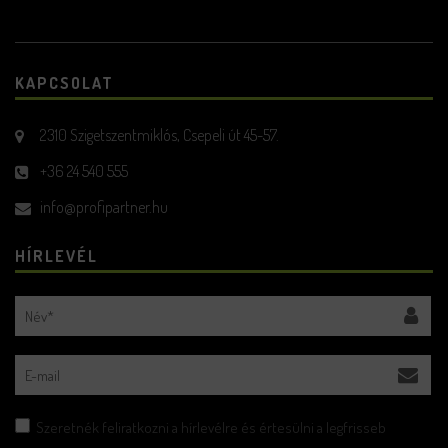
KAPCSOLAT
2310 Szigetszentmiklós, Csepeli út 45-57.
+36 24 540 555
info@profipartner.hu
HÍRLEVÉL
Szeretnék feliratkozni a hírlevélre és értesülni a legfrisseb