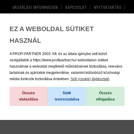
VÁSÁRLÁSI INFORMÁCIÓK
KAPCSOLAT
NYITVATARTÁS
RÓLUNK
Bejelentkezés
Regisztráció
EZ A WEBOLDAL SÜTIKET
HASZNÁL
0
A PROFI PARTNER 2003. Kft. és az általa igénybe vett külső
szolgáltatók a https://www.profipartner.hu/ weboldalon sütiket
használnak a weboldal megfelelő működésének biztosítása, releváns
tartalmak és ajánlatok megjelenítése, valamint különböző közösségi
média funkciók biztosítása érdekben.
Süti (cookie) tájékoztató
/
Kertépítési anyagok
/
Szakkönyvek
Összes
Sütik
Összes
elutasítása
testreszabása
elfogadása